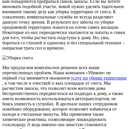
вам понадобится пробраться сквозь заносы. Если вы хотите
миновать подобной участи, зимой нужно уделять тщательное
внимание такому делу как уборка территории от снега. К
сожалению, коммунальные службы не всегда разделяют
данную точку зрения. В результате все заботы по уборке
придомовой территории ложатся на плечи самих жильцов.
Некоторые из них периодически хватаются за лопаты и совки
для того, чтобы расчистить подступы к дому. Но, увы,
бороться со стихией в одиночку и без специальной техники –
напрасная трата сил и времени.
Мы предлагаем комплексное решение всех выше
перечисленных проблем. Наша компания «Убиком» не
первый год занимается оказанием
услуг по уборке территории
, в том числе и очисткой п вых площадок от снега. Мы
расчистим заносы, что позволит всем жителям дома
беспрепятственно передвигаться на подходах к дому, а также
иметь возможность воспользоваться автотранспортом, не
боясь увязнуть в сугробах. В арсенале наших сотрудников
новейшее оборудование, которое позволяет избавиться от
наледи в считанные минуты. Мы применяем также
химические реактивы, позволяющие ликвидировать
гололедицу. А ведь именно она зачастую становится