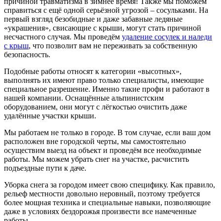
причиной травматизма в зимнее время! Также мы поможем
справиться с ещё одной серьёзной угрозой – сосульками. На
первый взгляд безобидные и даже забавные ледяные
«украшения», свисающие с крыши, могут стать причиной
несчастного случая. Мы проведём
удаление сосулек и наледи
с крыш
, что позволит вам не переживать за собственную
безопасность.
Подобные работы относят к категории «высотных»,
выполнять их имеют право только специалисты, имеющие
специальное разрешение. Именно такие профи и работают в
нашей компании. Оснащённые альпинистским
оборудованием, они могут с лёгкостью очистить даже
удалённые участки крыши.
Мы работаем не только в городе. В том случае, если ваш дом
расположен вне городской черты, мы самостоятельно
осуществим выезд на объект и проведём все необходимые
работы. Мы можем убрать снег на участке, расчистить
подъездные пути к даче.
Уборка снега за городом имеет свою специфику. Как правило,
рельеф местности довольно неровный, поэтому требуется
более мощная техника и специальные навыки, позволяющие
даже в условиях бездорожья произвести все намеченные
работы.