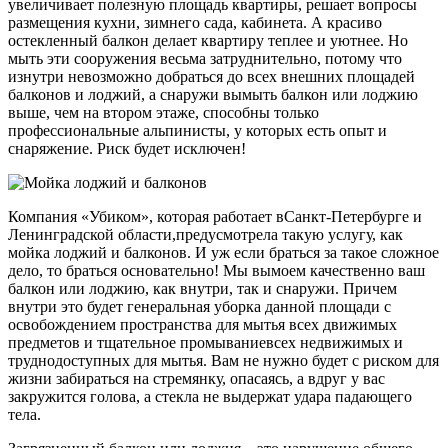
увеличивает полезную площадь квартиры, решает вопросы
размещения кухни, зимнего сада, кабинета. А красиво
остекленный балкон делает квартиру теплее и уютнее. Но
мыть эти сооружения весьма затруднительно, потому что
изнутри невозможно добраться до всех внешних площадей
балконов и лоджий, а снаружи вымыть балкон или лоджию
выше, чем на втором этаже, способны только
профессиональные альпинисты, у которых есть опыт и
снаряжение. Риск будет исключен!
Компания «Убиком», которая работает вСанкт-Петербурге и
Ленинградской области,предусмотрела такую услугу, как
мойка лоджий и балконов. И уж если браться за такое сложное
дело, то браться основательно! Мы вымоем качественно ваш
балкон или лоджию, как внутри, так и снаружи. Причем
внутри это будет генеральная уборка данной площади с
освобождением пространства для мытья всех движимых
предметов и тщательное промываниевсех недвижимых и
труднодоступных для мытья. Вам не нужно будет с риском для
жизни забираться на стремянку, опасаясь, а вдруг у вас
закружится голова, а стекла не выдержат удара падающего
тела.