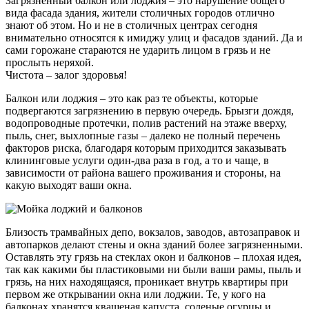
Загрязненный балкон или лоджия – это нарушение общего
вида фасада здания, жители столичных городов отлично
знают об этом. Но и не в столичных центрах сегодня
внимательно относятся к имиджу улиц и фасадов зданий. Да и
сами горожане стараются не ударить лицом в грязь и не
прослыть неряхой.
Чистота – залог здоровья!
Балкон или лоджия – это как раз те объекты, которые
подвергаются загрязнению в первую очередь. Брызги дождя,
водопроводные протечки, полив растений на этаже вверху,
пыль, снег, выхлопные газы – далеко не полный перечень
факторов риска, благодаря которым приходится заказывать
клининговые услуги один-два раза в год, а то и чаще, в
зависимости от района вашего проживания и стороны, на
какую выходят ваши окна.
Близость трамвайных депо, вокзалов, заводов, автозаправок и
автопарков делают стены и окна зданий более загрязненными.
Оставлять эту грязь на стеклах окон и балконов – плохая идея,
так как какими бы пластиковыми ни были ваши рамы, пыль и
грязь, на них находящаяся, проникает внутрь квартиры при
первом же открывании окна или лоджии. Те, у кого на
балконах хранятся квашеная капуста, соленые огурцы и